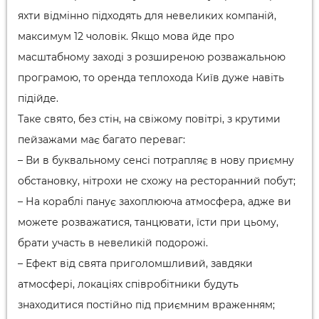
яхти відмінно підходять для невеликих компаній,
максимум 12 чоловік. Якщо мова йде про
масштабному заході з розширеною розважальною
програмою, то оренда теплохода Київ дуже навіть
підійде.
Таке свято, без стін, на свіжому повітрі, з крутими
пейзажами має багато переваг:
– Ви в буквальному сенсі потрапляє в нову приємну
обстановку, нітрохи не схожу на ресторанний побут;
– На кораблі панує захоплююча атмосфера, адже ви
можете розважатися, танцювати, їсти при цьому,
брати участь в невеликій подорожі.
– Ефект від свята приголомшливий, завдяки
атмосфері, локаціях співробітники будуть
знаходитися постійно під приємним враженням;