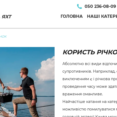
050 236-08-09
 ЯХТ
ГОЛОВНА
НАШІ КАТЕР
НОК
КОРИСТЬ РІЧК
Абсолютно всі види відпочи
супротивників. Наприклад, 
виключенням є і річкова пр
проведення часу може здат
враження оманливе.
Найчастіше катання на катері
можливістю помилуватися 
головній артерії Києва мож