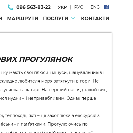
096 563-83-22
УКР
РУС
ENG
И
МАРШРУТИ
ПОСЛУГИ
КОНТАКТИ
ОВИХ ПРОГУЛЯНОК
нку мають свої плюси і мінуси, шанувальників і
складно любителя моря затягнути в гори. Не
огулянка на катері. На перший погляд такий вид
ися нудним і непривабливим. Однак перше
, теплоході, яхті – це захоплююча екскурсія з
міськими пам’ятками. Прогулюючись по
на побачити золоті бані Києво-Печерської