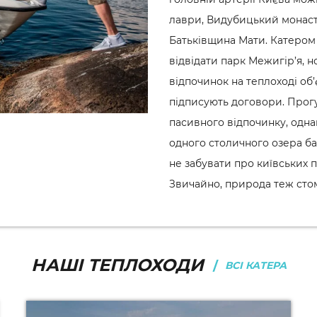
лаври, Видубицький монаст
Батьківщина Мати. Катером
відвідати парк Межигір’я, 
відпочинок на теплоході об
підписують договори. Прогу
пасивного відпочинку, одна
одного столичного озера б
не забувати про київських п
Звичайно, природа теж стом
НАШІ ТЕПЛОХОДИ
ВСІ КАТЕРА