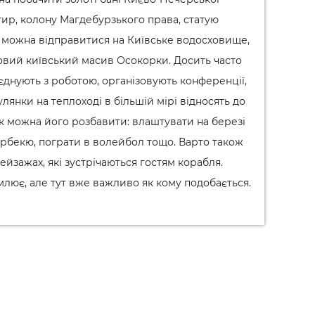
ир, колону Магдебурзького права, статую
 можна відправитися на Київське водосховище,
новий київський масив Осокорки. Досить часто
’єднують з роботою, організовують конференції,
лянки на теплоході в більшій мірі відносять до
к можна його розбавити: влаштувати на березі
арбекю, пограти в волейбол тощо. Варто також
ейзажах, які зустрічаються гостям корабля.
лює, але тут вже важливо як кому подобається.