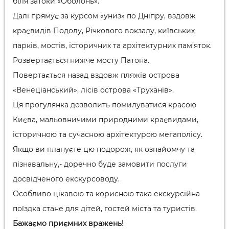
біля затоки «Оболонь».
Далі прямує за курсом «униз» по Дніпру, вздовж
краєвидів Подолу, Річкового вокзалу, київських
парків, мостів, історичних та архітектурних пам’яток.
Розвертається нижче мосту Патона.
Повертається назад вздовж пляжів острова
«Венеціанський», лісів острова «Труханів».
Ця прогулянка дозволить помилуватися красою
Києва, мальовничими природними краєвидами,
історичною та сучасною архітектурою мегаполісу.
Якщо ви плануєте цю подорож, як ознайомчу та
пізнавальну,- доречно буде замовити послуги
досвідченого екскурсоводу.
Особливо цікавою та корисною така екскурсійна
поїздка стане для дітей, гостей міста та туристів.
Бажаємо приємних вражень!