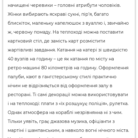
начищені черевики – головні атрибути чоловіків.
Жінки вибирають яскраві сукні, пір’я, багато
блискіток, маленьку капелюшок з вуаллю і, звичайно
ж, червону помаду. На теплоході можна поставити
картковий стіл, де замість карт розмістити
жартівливі завдання. Катання на катері зі швидкістю
40 вузлів на годину – це як катання по місту на
ретро-машині 80 кілометрів на годину. Оформлення
палуби, кают в гангстерському стилі практично
нічим не відрізняється від оформлення залу в
ресторані. Ті самі декорації можна використовувати
і на теплоході: плати з «їх розшукує поліція», рулетка.
Однак атмосфера на кораблі незрівнянна ні з чим.
Тільки уявіть, грає джазова музика, офіціанти з
мартіні і шампанським, а навколо вогні нічного міста.