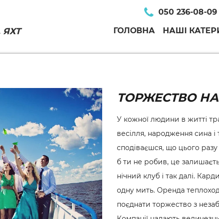
050 236-08-09
 ЯХТ
ГОЛОВНА
НАШІ КАТЕР
ТОРЖЕСТВО НА
У кожної людини в житті тр
весілля, народження сина і
сподіваєшся, що цього разу
б ти не робив, це залишаєт
нічний клуб і так далі. Ка
одну мить. Оренда теплоход
поєднати торжество з неза
Компанії надають величезний