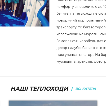
комфорту з невеликою до 10,
бачите, на теплоході не скл
новорічний корпоративний 
транспорту, то багато туроп
незважаючи на морози і сніг
Замовляючи корабель для свя
декор палуби, банкетного з
прогулянка на катері. На б
музикантів, артистів, фотог
НАШІ ТЕПЛОХОДИ
ВСІ КАТЕРА