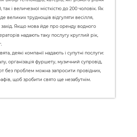
 так і величезної місткістю до 200 чоловік. Як
аде великих труднощів відгуляти весілля,
захід. Якщо мова йде про оренду водного
ераторів надають таку послугу круглий рік,
.
та, деякі компанії надають і супутні послуги:
алу, організація фуршету, музичний супровід,
орт без проблем можна запросити провідних,
рафів, щоб зробити свято ще незабутнім.