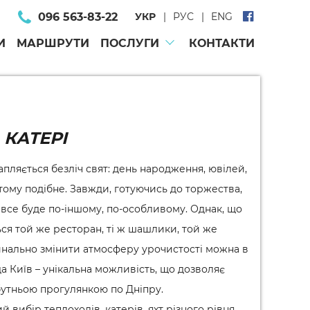
096 563-83-22
УКР
РУС
ENG
И
МАРШРУТИ
ПОСЛУГИ
КОНТАКТИ
 КАТЕРІ
апляється безліч свят: день народження, ювілей,
 тому подібне. Завжди, готуючись до торжества,
 все буде по-іншому, по-особливому. Однак, що
ься той же ресторан, ті ж шашлики, той же
рдинально змінити атмосферу урочистості можна в
а Київ – унікальна можливість, що дозволяє
бутньою прогулянкою по Дніпру.
 вибір теплоходів, катерів, яхт різного рівня