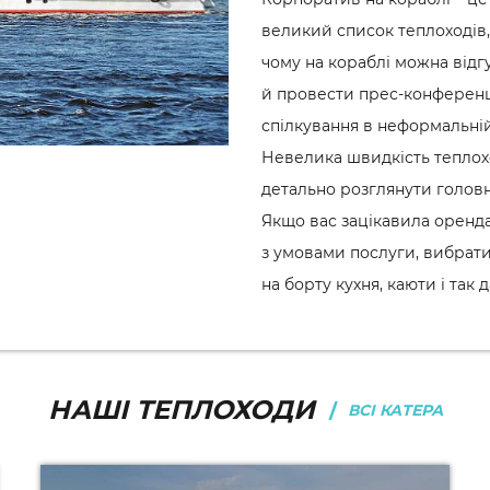
великий список теплоходів, 
чому на кораблі можна відгу
й провести прес-конференці
спілкування в неформальній 
Невелика швидкість теплохо
детально розглянути головні
Якщо вас зацікавила оренда
з умовами послуги, вибрати 
на борту кухня, каюти і так д
НАШІ ТЕПЛОХОДИ
ВСІ КАТЕРА