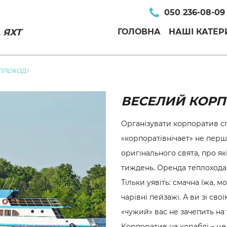
050 236-08-09
 ЯХТ
ГОЛОВНА
НАШІ КАТЕР
ПЛОХОДІ
ВЕСЕЛИЙ КОРП
Організувати корпоратив сп
«корпоратівнічает» не перш
оригінального свята, про я
тиждень. Оренда теплохода (
Тільки уявіть: смачна їжа, м
чарівні пейзажі. А ви зі сво
«чужий» вас не зачепить на 
Корпоратив на кораблі – це 