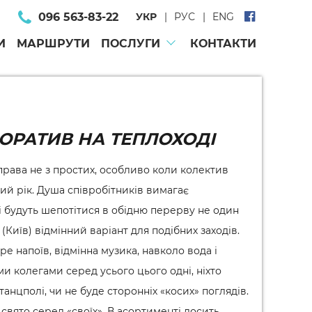
096 563-83-22
УКР
РУС
ENG
И
МАРШРУТИ
ПОСЛУГИ
КОНТАКТИ
ОРАТИВ НА ТЕПЛОХОДІ
рава не з простих, особливо коли колектив
ий рік. Душа співробітників вимагає
кі будуть шепотітися в обідню перерву не один
Київ) відмінний варіант для подібних заходів.
оре напоїв, відмінна музика, навколо вода і
їми колегами серед усього цього одні, ніхто
танцполі, чи не буде сторонніх «косих» поглядів.
свято серед «своїх». В асортименті досить