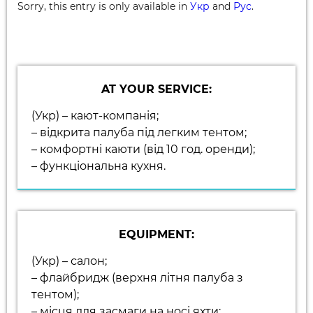
Sorry, this entry is only available in
Укр
and
Рус
.
AT YOUR SERVICE:
(Укр) – кают-компанія;
– відкрита палуба під легким тентом;
– комфортні каюти (від 10 год. оренди);
– функціональна кухня.
EQUIPMENT:
(Укр) – салон;
– флайбридж (верхня літня палуба з
тентом);
– місця для засмаги на носі яхти;