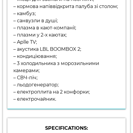
– кормова напіввідкрита палуба зі столом;
– камбуз;
– санвузли в душі;
– плазма в кают-компанії;
– плазми у 2-х каютах;
– Aplle TV;
– акустика LBL BOOMBOX 2;
– кондиціювання;
– 3 холодильника з морозильними
камерами;
– СВЧ-піч;
– льодогенератор;
– електроплита на 2 конфорки;
– електрочайник.
SPECIFICATIONS: