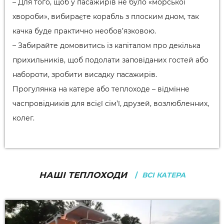
– Для того, щоб у пасажирів не було «морської
хвороби», вибираєте корабль з плоским дном, так
качка буде практично необов’язковою.
– Забирайте домовитись із капіталом про декілька
прихильників, щоб подолати заповіданих гостей або
набороти, зробити висадку пасажирів.
Прогулянка на катере або теплоходе – відмінне
часпровідників для всієї сім’ї, друзей, возлюбленних,
колег.
НАШІ ТЕПЛОХОДИ
ВСІ КАТЕРА