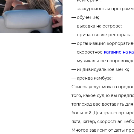
— кейтеринг;
— экскурсионная программ
— обучение;
— высадка на острове;
— причал возле ресторана;
— организация корпоратив
— скоростное
катание на к
— музыкальное сопровожде
— индивидуальное меню;
— аренда камбуза;
Список услуг можно продол
того, какое судно вы предп
теплоход вас доставить для
большой. Для транспортиро
яхта, катер, скоростная неб
Многое зависит от даты про