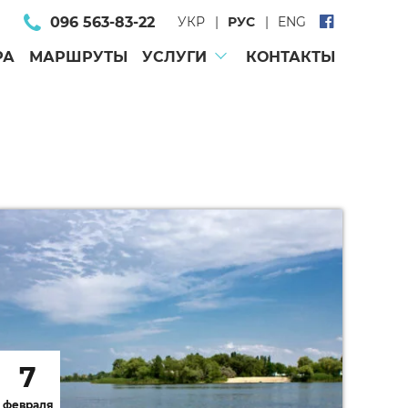
096 563-83-22
УКР
РУС
ENG
РА
МАРШРУТЫ
УСЛУГИ
КОНТАКТЫ
7
февраля